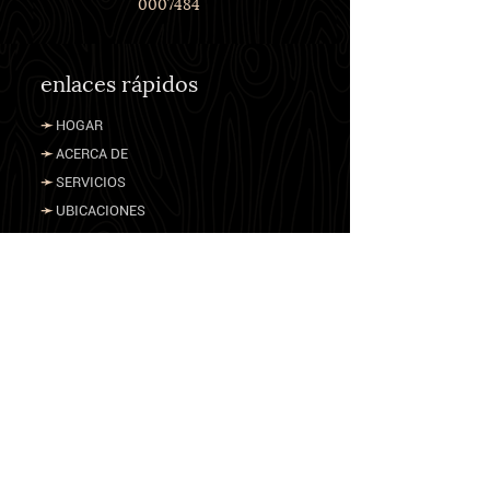
0007484
enlaces rápidos
➛
HOGAR
➛
ACERCA DE
➛
SERVICIOS
➛
UBICACIONES
➛
OBITUARIOS
➛
PRECIOS
➛
PLANIFICAR EL FUTURO
➛
CONTÁCTENOS
Otros recursos
➛
DEPARTAMENTO DE ASUNTOS DE
VETERANOS DE LOS ESTADOS UNIDOS